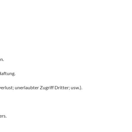
n.
Haftung.
lust; unerlaubter Zugriff Dritter; usw.).
ers.