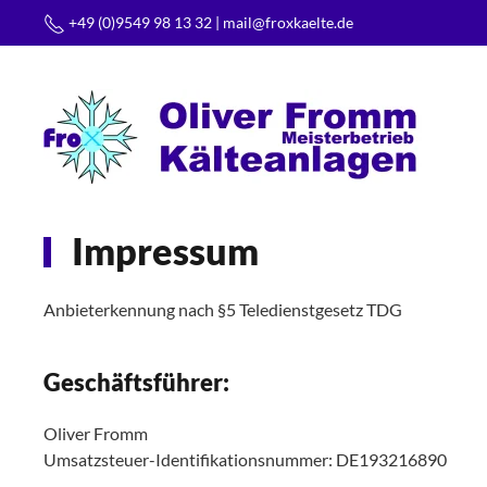
+49 (0)9549 98 13 32 |
mail@froxkaelte.de
Zum Hauptinhalt springen
Impressum
Anbieterkennung nach §5 Teledienstgesetz TDG
Geschäftsführer:
Oliver Fromm
Umsatzsteuer-Identifikationsnummer: DE193216890